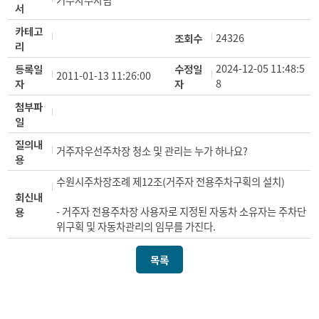
거주자주차팀
서
카테고
24326
조회수
리
2024-12-05 11:48:5
등록일
수정일
2011-01-13 11:26:00
8
자
자
첨부파
일
질의내
거주자우선주차장 청소 및 관리는 누가 하나요?
용
수원시주차장조례 제12조(거주자 전용주차구획의 설치)
회신내
- 거주자 전용주차장 사용자로 지정된 자동차 소유자는 주차단
용
위구획 및 자동차관리의 임무를 가진다.
목록